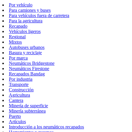
Por vehículo
Para camiones y buses
Para vehículos fuera de carretera
Para la agricultura
Recapado
Vehículos ligeros
Regional
Mixtos
Autobuses urbanos
Basura y reciclaje
Por marca
Neumáticos Bridgestone
Neumáticos Firestone
Recapados Bandag
Por industria
Transporte
Construcción
Agricultura
Cantera
Minería de superficie
Minería subterránea
Puerto
Artículos
Introducción a los neumáticos recapados