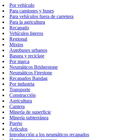
Por vehículo
Para camiones y buses
Para vehículos fuera de carretera
Para la agricultura
Recapado
Vehículos ligeros
Regional
Mixtos
Autobuses urbanos
Basura y reciclaje
Por marca
Neumáticos Bridgestone
Neumáticos Firestone
Recapados Bandag
Por industria
Transporte
Construcción
Agricultura
Cantera
Minería de superficie
Minería subterránea
Puerto
Artículos
Introducción a los neumáticos recapados