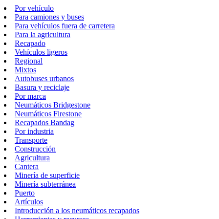
Por vehículo
Para camiones y buses
Para vehículos fuera de carretera
Para la agricultura
Recapado
Vehículos ligeros
Regional
Mixtos
Autobuses urbanos
Basura y reciclaje
Por marca
Neumáticos Bridgestone
Neumáticos Firestone
Recapados Bandag
Por industria
Transporte
Construcción
Agricultura
Cantera
Minería de superficie
Minería subterránea
Puerto
Artículos
Introducción a los neumáticos recapados