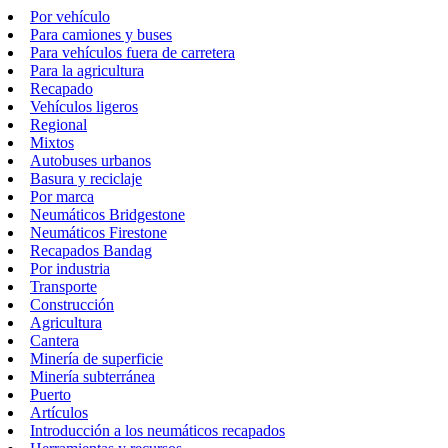
Por vehículo
Para camiones y buses
Para vehículos fuera de carretera
Para la agricultura
Recapado
Vehículos ligeros
Regional
Mixtos
Autobuses urbanos
Basura y reciclaje
Por marca
Neumáticos Bridgestone
Neumáticos Firestone
Recapados Bandag
Por industria
Transporte
Construcción
Agricultura
Cantera
Minería de superficie
Minería subterránea
Puerto
Artículos
Introducción a los neumáticos recapados