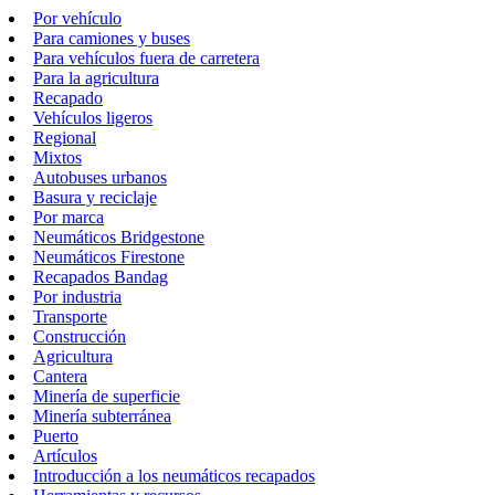
Por vehículo
Para camiones y buses
Para vehículos fuera de carretera
Para la agricultura
Recapado
Vehículos ligeros
Regional
Mixtos
Autobuses urbanos
Basura y reciclaje
Por marca
Neumáticos Bridgestone
Neumáticos Firestone
Recapados Bandag
Por industria
Transporte
Construcción
Agricultura
Cantera
Minería de superficie
Minería subterránea
Puerto
Artículos
Introducción a los neumáticos recapados