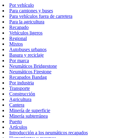
Por vehículo
Para camiones y buses
Para vehículos fuera de carretera
Para la agricultura
Recapado
Vehículos ligeros
Regional
Mixtos
Autobuses urbanos
Basura y reciclaje
Por marca
Neumáticos Bridgestone
Neumáticos Firestone
Recapados Bandag
Por industria
Transporte
Construcción
Agricultura
Cantera
Minería de superficie
Minería subterránea
Puerto
Artículos
Introducción a los neumáticos recapados