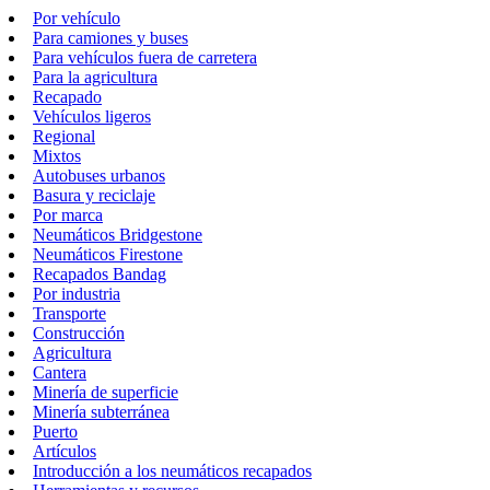
Por vehículo
Para camiones y buses
Para vehículos fuera de carretera
Para la agricultura
Recapado
Vehículos ligeros
Regional
Mixtos
Autobuses urbanos
Basura y reciclaje
Por marca
Neumáticos Bridgestone
Neumáticos Firestone
Recapados Bandag
Por industria
Transporte
Construcción
Agricultura
Cantera
Minería de superficie
Minería subterránea
Puerto
Artículos
Introducción a los neumáticos recapados