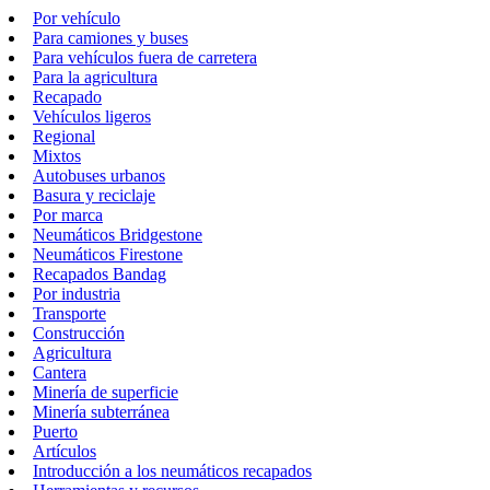
Por vehículo
Para camiones y buses
Para vehículos fuera de carretera
Para la agricultura
Recapado
Vehículos ligeros
Regional
Mixtos
Autobuses urbanos
Basura y reciclaje
Por marca
Neumáticos Bridgestone
Neumáticos Firestone
Recapados Bandag
Por industria
Transporte
Construcción
Agricultura
Cantera
Minería de superficie
Minería subterránea
Puerto
Artículos
Introducción a los neumáticos recapados