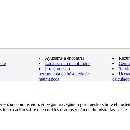
Ayudame a encontrar
Recur
ente
Localizar un distribuidor
Centr
l
Probá nuestra
Servic
herramienta de búsqueda de
Herra
neumáticos
calculado
Ver todos los neumáticos
Garan
Mapa d
eriencia como usuario. Al seguir navegando por nuestro sitio web, uste
ás información sobre qué cookies usamos y cómo administrarlas, visite