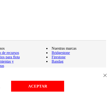
sos
Nuestras marcas
o de recursos
Bridgestone
ios para flota
Firestone
mientas y
Bandag
ras
tías
el sitio
ACEPTAR
d