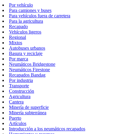
Por vehículo
Para camiones y buses
Para vehículos fuera de carretera
Para la agricultura
Recapado
Vehículos ligeros
Regional
Mixtos
Autobuses urbanos
Basura y reciclaje
Por marca
Neumáticos Bridgestone
Neumáticos Firestone
Recapados Bandag
Por industria
Transporte
Construcción
Agricultura
Cantera
Minería de superficie
Minería subterránea
Puerto
Artículos
Introducción a los neumáticos recapados