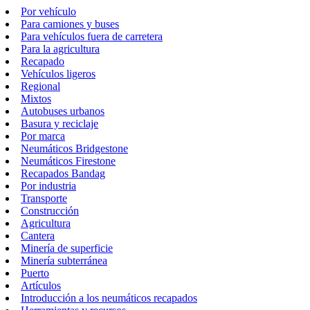
Por vehículo
Para camiones y buses
Para vehículos fuera de carretera
Para la agricultura
Recapado
Vehículos ligeros
Regional
Mixtos
Autobuses urbanos
Basura y reciclaje
Por marca
Neumáticos Bridgestone
Neumáticos Firestone
Recapados Bandag
Por industria
Transporte
Construcción
Agricultura
Cantera
Minería de superficie
Minería subterránea
Puerto
Artículos
Introducción a los neumáticos recapados