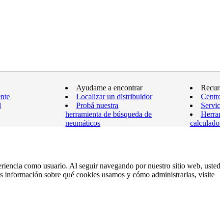
Ayudame a encontrar
Recur
ente
Localizar un distribuidor
Centr
l
Probá nuestra
Servic
herramienta de búsqueda de
Herra
neumáticos
calculado
Ver todos los neumáticos
Garan
Mapa d
eriencia como usuario. Al seguir navegando por nuestro sitio web, uste
ás información sobre qué cookies usamos y cómo administrarlas, visite