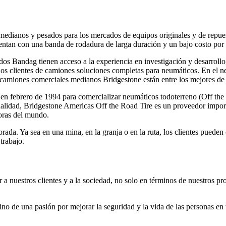
edianos y pesados para los mercados de equipos originales y de repuest
uentan con una banda de rodadura de larga duración y un bajo costo por
s Bandag tienen acceso a la experiencia en investigación y desarrollo, 
os clientes de camiones soluciones completas para neumáticos. En el n
camiones comerciales medianos Bridgestone están entre los mejores de l
n febrero de 1994 para comercializar neumáticos todoterreno (Off the 
tualidad, Bridgestone Americas Off the Road Tire es un proveedor importa
toras del mundo.
da. Ya sea en una mina, en la granja o en la ruta, los clientes pueden 
trabajo.
 a nuestros clientes y a la sociedad, no solo en términos de nuestros pro
no de una pasión por mejorar la seguridad y la vida de las personas en 