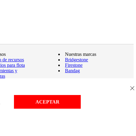
sos
Nuestras marcas
o de recursos
Bridgestone
ios para flota
Firestone
mientas y
Bandag
ras
tías
el sitio
ACEPTAR
d