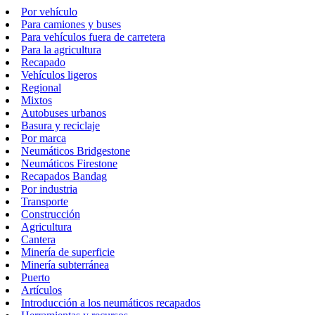
Por vehículo
Para camiones y buses
Para vehículos fuera de carretera
Para la agricultura
Recapado
Vehículos ligeros
Regional
Mixtos
Autobuses urbanos
Basura y reciclaje
Por marca
Neumáticos Bridgestone
Neumáticos Firestone
Recapados Bandag
Por industria
Transporte
Construcción
Agricultura
Cantera
Minería de superficie
Minería subterránea
Puerto
Artículos
Introducción a los neumáticos recapados